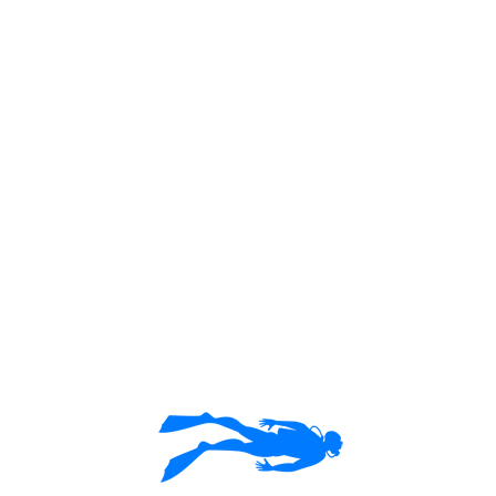
İbrice
Clear Sky
Humidity: 54%
Wind: NNE at 3.86 M/S
Ulaşım
İBRİCE LİMANI
Mecidiye - Keşan/EDİRNE
Engin GÜRFİLİZ
0532 425 8363
ENGINGURFILIZ@GMAIL.COM
Eylem GÜREL